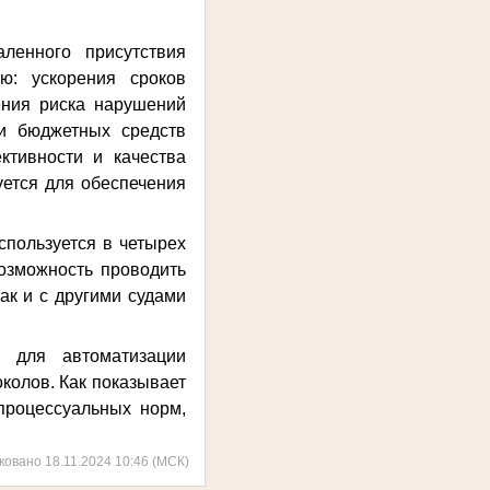
аленного присутствия
ю: ускорения сроков
ения риска нарушений
и бюджетных средств
ктивности и качества
уется для обеспечения
спользуется в четырех
возможность проводить
ак и с другими судами
а для автоматизации
колов. Как показывает
 процессуальных норм,
ковано 18.11.2024 10:46 (МСК)