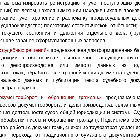
ет автоматизировать регистрацию и учет поступающих де
лений) по делам, находящимся или находившихся в произв
вание, учет, хранение и распечатку процессуальных до
допроизводства; подготовку статистической отчётности
 текущего состояния и движения отдельного дела (гру
основе заранее сформулированных запросов.
к судебных решений»
предназначена для формирования ба
дикции и обеспечивает выполнение следующих функ
ого делопроизводства или импорт данных из по
татистика»; обработка электронной копии документа судебн
ональных данных и публикация текста судебного док
 «Правосудие».
окументооборот и обращения граждан»
предназначен
ессов документооборота и делопроизводства, связанны
ения деятельности судов общей юрисдикции и системы Су
и обработки писем и обращений граждан). Подсистема о
ства работы с документами, снижение трудозатрат, усилени
для перехода от традиционного бумажного документооб