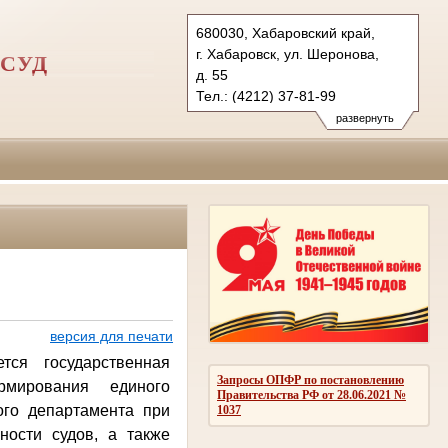
680030, Хабаровский край,
г. Хабаровск, ул. Шеронова,
СУД
д. 55
Тел.: (4212) 37-81-99
23-77-57 (ф.)
развернуть
1vovs.hbr@sudrf.ru
версия для печати
ся государственная
Запросы ОПФР по постановлению
рмирования единого
Правительства РФ от 28.06.2021 №
го департамента при
1037
ости судов, а также