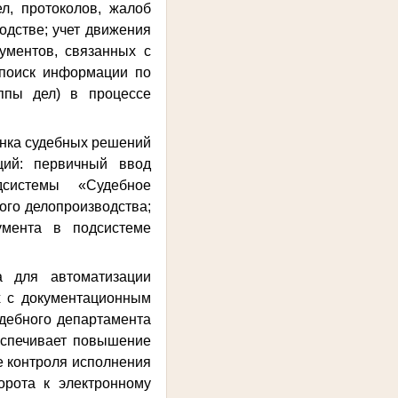
л, протоколов, жалоб
одстве; учет движения
кументов, связанных с
; поиск информации по
ппы дел) в процессе
нка судебных решений
ций: первичный ввод
дсистемы «Судебное
ого делопроизводства;
умента в подсистеме
а для автоматизации
х с документационным
дебного департамента
беспечивает повышение
е контроля исполнения
орота к электронному