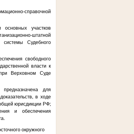
рмационно-справочной
и основных участков
ганизационно-штатной
 системы Судебного
еспечения свободного
ударственной власти к
 при Верховном Суде
предназначена для
оказательств, в ходе
 общей юрисдикции РФ;
ения и обеспечения
та.
осточного окружного