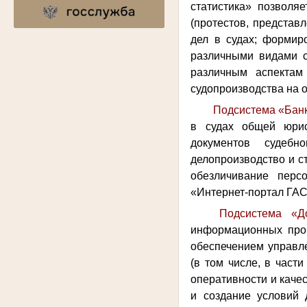
статистика» позволя
(протестов, представ
дел в судах; формиро
различными видами су
различным аспектам
судопроизводства на 
Подсистема «
Бан
в судах общей юрис
документов судебн
делопроизводство и с
обезличивание перс
«Интернет-портал ГАС
Подсистема «Д
информационных проц
обеспечением управл
(в том числе, в част
оперативности и каче
и создание условий 