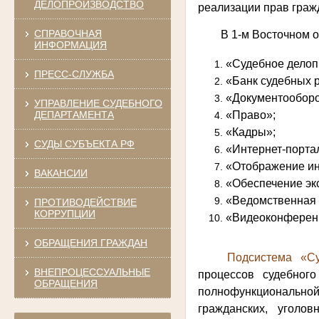
ДЕЛОПРОИЗВОДСТВО
реализации прав граж
СПРАВОЧНАЯ
В 1-м Восточном 
ИНФОРМАЦИЯ
«Судебное делопр
ПРЕСС-СЛУЖБА
«Банк судебных 
«Документооборо
УПРАВЛЕНИЕ СУДЕБНОГО
ДЕПАРТАМЕНТА
«Право»;
«Кадры»;
СУДЫ СУБЪЕКТА РФ
«Интернет-порта
«Отображение ин
ВАКАНСИИ
«Обеспечение эк
«Ведомственная 
ПРОТИВОДЕЙСТВИЕ
КОРРУПЦИИ
«Видеоконферен
ОБРАЩЕНИЯ ГРАЖДАН
Подсистема «Су
ВНЕПРОЦЕССУАЛЬНЫЕ
процессов судебного
ОБРАЩЕНИЯ
полнофункциональн
гражданских, уголо