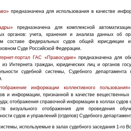
аво»
предназначена для использования в качестве инфо
адры»
предназначена для комплексной автоматизаци
ых органов: учета, хранения и анализа данных об ор
вом составе федеральных судов общей юрисдикции и
ховном Суде Российской Федерации.
тернет-портал ГАС «Правосудие»
предназначена для об
 из Интернета граждан, юридических лиц и органов гос
льности судебной системы, Судебного департамента
и.
тображение информации коллективного пользования»
ов и информации, признанной в качестве вещественных д
суда; отображения справочной информации в холлах судов
дств визуального отображения для проведения обуч
ности судов и управлений (отделов) Судебного департамен
стемы, используемые в залах судебного заседания 1
-го В