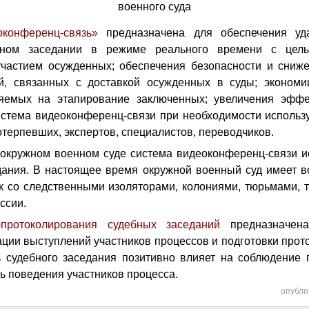
военного суда
конференц-связь»
предназначена для обеспечения уд
ном заседании в режиме реального времени с цель
участием осужденных; обеспечения безопасности и сниж
й, связанных с доставкой осужденных в суды; экономи
ляемых на этапирование заключенных; увеличения эффе
истема видеоконференц-связи при необходимости использ
отерпевших, экспертов, специалистов, переводчиков.
окружном военном суде система видеоконференц-связи и
дания. В настоящее время окружной военный суд имеет 
 со следственными изоляторами, колониями, тюрьмами, т
ссии.
протоколирования
судебных заседаний
предназначен
ции выступлений участников процессов и подготовки прото
ь судебного заседания позитивно влияет на соблюдение
ь поведения участников процесса.
опубли