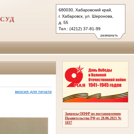
680030, Хабаровский край,
г. Хабаровск, ул. Шеронова,
СУД
д. 55
Тел.: (4212) 37-81-99
23-77-57 (ф.)
развернуть
1vovs.hbr@sudrf.ru
версия для печати
Запросы ОПФР по постановлению
Правительства РФ от 28.06.2021 №
1037