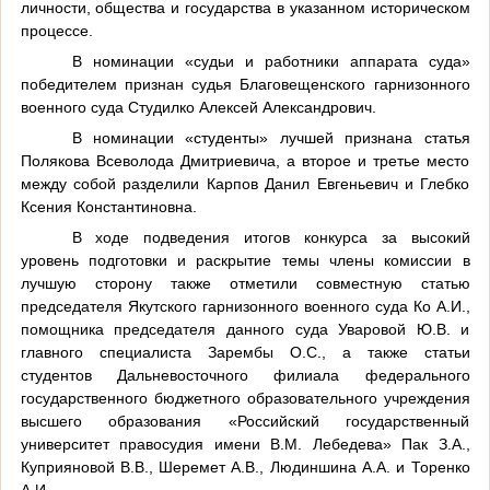
личности, общества и государства в указанном историческом
процессе.
В номинации «судьи и работники аппарата суда»
победителем признан судья Благовещенского гарнизонного
военного суда Студилко Алексей Александрович.
В номинации «студенты» лучшей признана статья
Полякова Всеволода Дмитриевича, а второе и третье место
между собой разделили Карпов Данил Евгеньевич и Глебко
Ксения Константиновна.
В ходе подведения итогов конкурса за высокий
уровень подготовки и раскрытие темы члены комиссии в
лучшую сторону также отметили совместную статью
председателя Якутского гарнизонного военного суда Ко А.И.,
помощника председателя данного суда Уваровой Ю.В. и
главного специалиста Зарембы О.С., а также статьи
студентов Дальневосточного филиала федерального
государственного бюджетного образовательного учреждения
высшего образования «Российский государственный
университет правосудия имени В.М. Лебедева» Пак З.А.,
Куприяновой В.В., Шеремет А.В., Людиншина А.А. и Торенко
А.И.