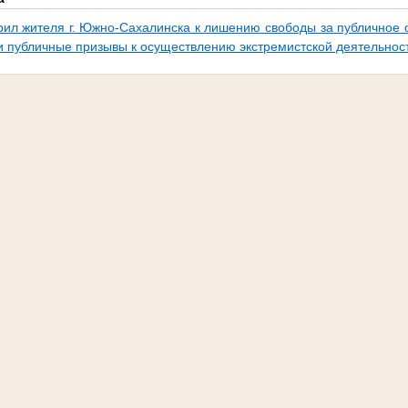
рил жителя г. Южно-Сахалинска к лишению свободы за публичное 
и публичные призывы к осуществлению экстремистской деятельнос