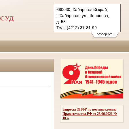
680030, Хабаровский край,
г. Хабаровск, ул. Шеронова,
СУД
д. 55
Тел.: (4212) 37-81-99
23-77-57 (ф.)
развернуть
1vovs.hbr@sudrf.ru
Запросы ОПФР по постановлению
Правительства РФ от 28.06.2021 №
1037