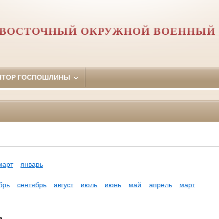
Й ВОСТОЧНЫЙ ОКРУЖНОЙ ВОЕННЫЙ 
ЯТОР ГОСПОШЛИНЫ
март
январь
брь
сентябрь
август
июль
июнь
май
апрель
март
а