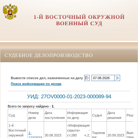
1-Й ВОСТОЧНЫЙ ОКРУЖНОЙ
ВОЕННЫЙ СУД
СУДЕБНОЕ ДЕЛОПРОИЗВОДСТВО
Вывести список дел, назначенных на дату
Поиск информации по делам
УИД: 27OV0000-01-2023-000089-94
Всего по запросу найдено -
1
.
Номер
Дата
Информация
Дата
Суд
Судья
Решен
дела
поступления
по делу
решения
1-й
<Информация
Восточный
скрыта> -
1-
Торопов
Вынес
окружной
30.08.2023
ст.280 ч.2;
20.09.2023
123/2023
Р.Е.
ПРИГ